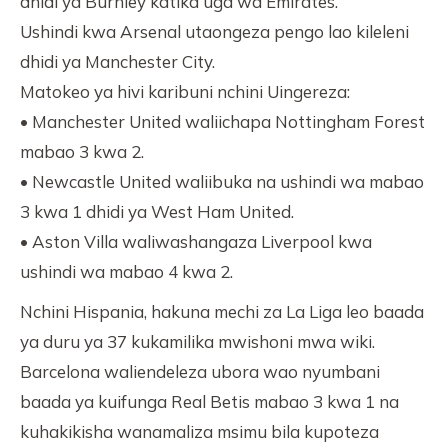
dhidi ya Burnley katika uga wa Emirates.
Ushindi kwa Arsenal utaongeza pengo lao kileleni
dhidi ya Manchester City.
Matokeo ya hivi karibuni nchini Uingereza:
• Manchester United waliichapa Nottingham Forest
mabao 3 kwa 2.
• Newcastle United waliibuka na ushindi wa mabao
3 kwa 1 dhidi ya West Ham United.
• Aston Villa waliwashangaza Liverpool kwa
ushindi wa mabao 4 kwa 2.
Nchini Hispania, hakuna mechi za La Liga leo baada
ya duru ya 37 kukamilika mwishoni mwa wiki.
Barcelona waliendeleza ubora wao nyumbani
baada ya kuifunga Real Betis mabao 3 kwa 1 na
kuhakikisha wanamaliza msimu bila kupoteza