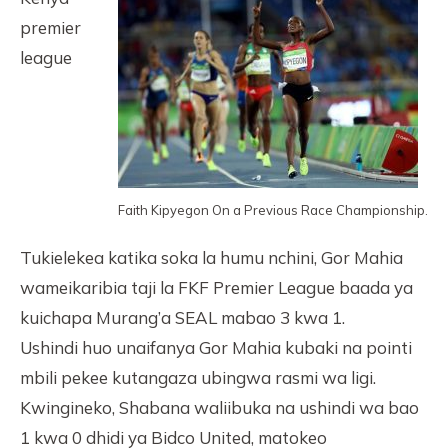
premier
league
Faith Kipyegon On a Previous Race Championship.
Tukielekea katika soka la humu nchini, Gor Mahia
wameikaribia taji la FKF Premier League baada ya
kuichapa Murang’a SEAL mabao 3 kwa 1.
Ushindi huo unaifanya Gor Mahia kubaki na pointi
mbili pekee kutangaza ubingwa rasmi wa ligi.
Kwingineko, Shabana waliibuka na ushindi wa bao
1 kwa 0 dhidi ya Bidco United, matokeo