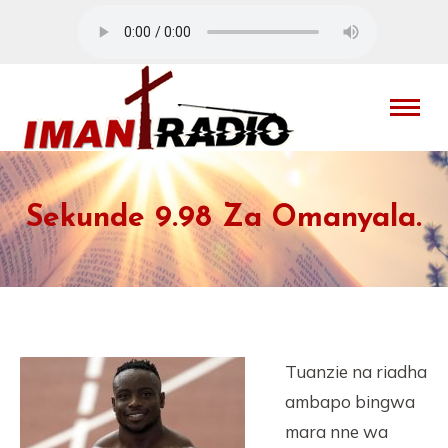
Sekunde 9.98 Za Omanyala.
Tuanzie na riadha
ambapo bingwa
mara nne wa