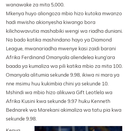
wanawake za mita 5,000.
Mkenya huyo aliongoza mbio hizo kutoka mwanzo
hadi mwisho akionyesha kiwango bora
kilichowavutia mashabiki wengi wa riadha duniani.
Na bado katika mashindano hayo ya Diamond
League, mwanariadha mwenye kasi zaidi barani
Afrika Ferdinand Omanyala aliendelea kung’ara
baada ya kumaliza wa pili katika mbio za mita 100.
Omanyala alitumia sekunde 9.98, ikiwa ni mara ya
nne msimu huu kukimbia chini ya sekunde 10.
Mshindi wa mbio hizo alikuwa Gift Leotlela wa
Afrika Kusini kwa sekunde 9.97 huku Kenneth
Bednarek wa Marekani akimaliza wa tatu pia kwa
sekunde 9.98.
Kenya